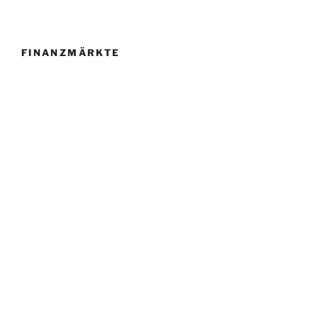
bei
Daimler:
Lieferverzögerungen
FINANZMÄRKTE
von
mehr
als
einem
Jahr“