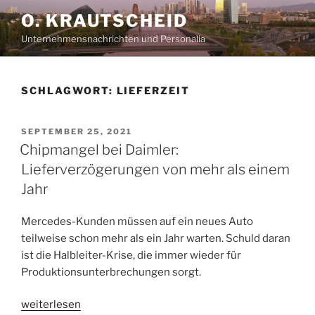
Zum
O. KRAUTSCHEID
Inhalt
Unternehmensnachrichten und Personalia
springen
SCHLAGWORT:
LIEFERZEIT
VERÖFFENTLICHT
SEPTEMBER 25, 2021
AM
Chipmangel bei Daimler:
Lieferverzögerungen von mehr als einem
Jahr
Mercedes-Kunden müssen auf ein neues Auto
teilweise schon mehr als ein Jahr warten. Schuld daran
ist die Halbleiter-Krise, die immer wieder für
Produktionsunterbrechungen sorgt.
„Chipmangel
weiterlesen