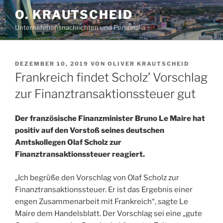
Zum
O. KRAUTSCHEID
Inhalt
Unternehmensnachrichten und Personalia
springen
VERÖFFENTLICHT
DEZEMBER 10, 2019
VON
OLIVER KRAUTSCHEID
AM
Frankreich findet Scholz’ Vorschlag
zur Finanztransaktionssteuer gut
Der französische Finanzminister Bruno Le Maire hat
positiv auf den Vorstoß seines deutschen
Amtskollegen Olaf Scholz zur
Finanztransaktionssteuer reagiert.
„Ich begrüße den Vorschlag von Olaf Scholz zur
Finanztransaktionssteuer. Er ist das Ergebnis einer
engen Zusammenarbeit mit Frankreich“, sagte Le
Maire dem Handelsblatt. Der Vorschlag sei eine „gute