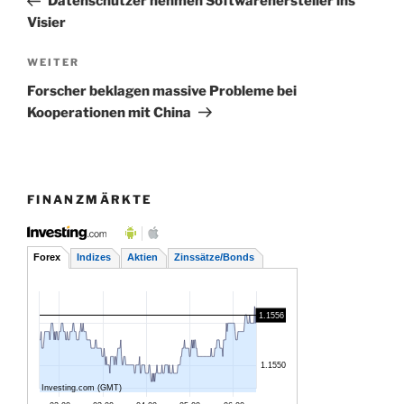
Datenschützer nehmen Softwarehersteller ins
Visier
Nächster
WEITER
Beitrag
Forscher beklagen massive Probleme bei
Kooperationen mit China
FINANZMÄRKTE