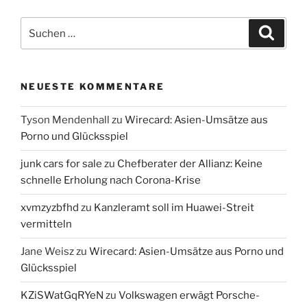
Suchen
Suche
nach:
NEUESTE KOMMENTARE
Tyson Mendenhall
zu
Wirecard: Asien-Umsätze aus
Porno und Glücksspiel
junk cars for sale
zu
Chefberater der Allianz: Keine
schnelle Erholung nach Corona-Krise
xvmzyzbfhd
zu
Kanzleramt soll im Huawei-Streit
vermitteln
Jane Weisz
zu
Wirecard: Asien-Umsätze aus Porno und
Glücksspiel
KZiSWatGqRYeN
zu
Volkswagen erwägt Porsche-