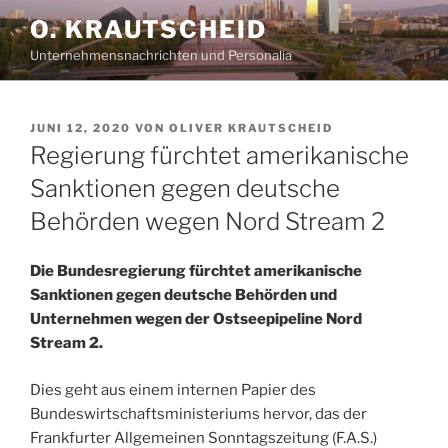
Zum
O. KRAUTSCHEID
Inhalt
Unternehmensnachrichten und Personalia
springen
VERÖFFENTLICHT
JUNI 12, 2020
VON
OLIVER KRAUTSCHEID
AM
Regierung fürchtet amerikanische
Sanktionen gegen deutsche
Behörden wegen Nord Stream 2
Die Bundesregierung fürchtet amerikanische
Sanktionen gegen deutsche Behörden und
Unternehmen wegen der Ostseepipeline Nord
Stream 2.
Dies geht aus einem internen Papier des
Bundeswirtschaftsministeriums hervor, das der
Frankfurter Allgemeinen Sonntagszeitung (F.A.S.)