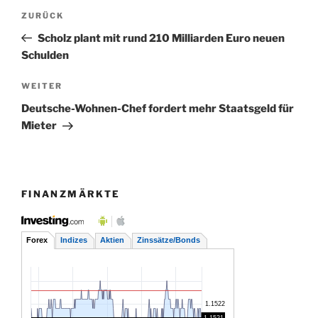
Beitragsnavigation
Vorheriger
ZURÜCK
Beitrag
Scholz plant mit rund 210 Milliarden Euro neuen
Schulden
Nächster
WEITER
Beitrag
Deutsche-Wohnen-Chef fordert mehr Staatsgeld für
Mieter
FINANZMÄRKTE