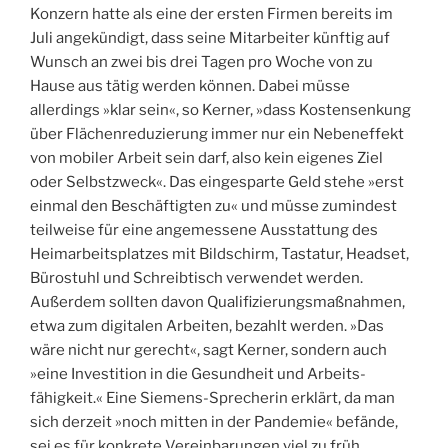
Konzern hatte als eine der ersten Firmen bereits im
Juli angekündigt, dass seine Mitarbeiter künftig auf
Wunsch an zwei bis drei Tagen pro Woche von zu
Hause aus tätig werden können. Dabei müsse
allerdings »klar sein«, so Kerner, »dass Kostensenkung
über Flächenreduzierung immer nur ein Nebeneffekt
von mobiler Arbeit sein darf, also kein eigenes Ziel
oder Selbstzweck«. Das eingesparte Geld stehe »erst
einmal den Be­schäftigten zu« und müsse zumindest
teilweise für eine angemessene Ausstattung des
Heimarbeitsplatzes mit Bildschirm, Tastatur, Headset,
Bürostuhl und Schreibtisch verwendet werden.
Außerdem sollten davon Qualifizierungsmaßnahmen,
etwa zum digitalen Arbeiten, bezahlt werden. »Das
wäre nicht nur gerecht«, sagt Kerner, sondern auch
»eine Investition in die Gesundheit und Arbeits­
fähigkeit.« Eine Siemens-Sprecherin erklärt, da man
sich derzeit »noch mitten in der Pandemie« befände,
sei es für konkrete Vereinbarungen viel zu früh.