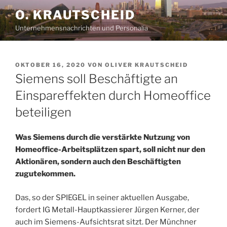
Zum
O. KRAUTSCHEID
Inhalt
Unternehmensnachrichten und Personalia
springen
VERÖFFENTLICHT
OKTOBER 16, 2020
VON
OLIVER KRAUTSCHEID
AM
Siemens soll Beschäftigte an
Einspareffekten durch Homeoffice
beteiligen
Was Siemens durch die verstärkte Nutzung von
Home­office-Arbeitsplätzen spart, soll nicht nur den
Aktionären, sondern auch den Beschäftigten
zugutekommen.
Das, so der SPIEGEL in seiner aktuellen Ausgabe,
fordert IG Metall-Hauptkassierer Jürgen Kerner, der
auch im Siemens-Aufsichtsrat sitzt. Der Münchner