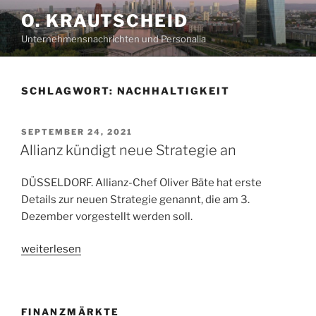
Zum
O. KRAUTSCHEID
Inhalt
Unternehmensnachrichten und Personalia
springen
SCHLAGWORT:
NACHHALTIGKEIT
VERÖFFENTLICHT
SEPTEMBER 24, 2021
AM
Allianz kündigt neue Strategie an
DÜSSELDORF. Allianz-Chef Oliver Bäte hat erste
Details zur neuen Strategie genannt, die
am 3.
Dezember
vorgestellt werden soll.
„Allianz
weiterlesen
kündigt
neue
Strategie
FINANZMÄRKTE