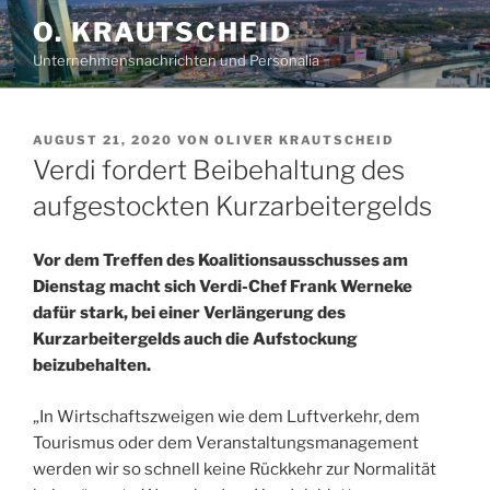
Zum
O. KRAUTSCHEID
Inhalt
Unternehmensnachrichten und Personalia
springen
VERÖFFENTLICHT
AUGUST 21, 2020
VON
OLIVER KRAUTSCHEID
AM
Verdi fordert Beibehaltung des
aufgestockten Kurzarbeitergelds
Vor dem Treffen des Koalitionsausschusses am
Dienstag macht sich Verdi-Chef Frank Werneke
dafür stark, bei einer Verlängerung des
Kurzarbeitergelds auch die Aufstockung
beizubehalten.
„In Wirtschaftszweigen wie dem Luftverkehr, dem
Tourismus oder dem Veranstaltungsmanagement
werden wir so schnell keine Rückkehr zur Normalität