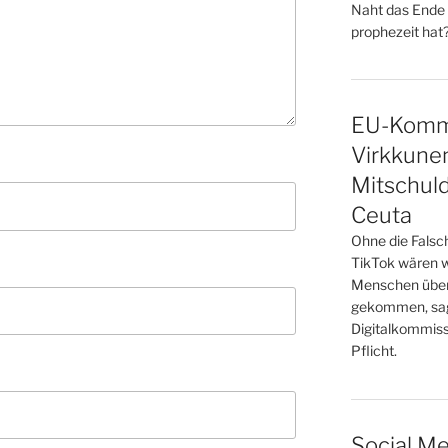
Naht das Ende 
prophezeit hat?
EU-Kommi
Virkkunen
Mitschuld
Ceuta
Ohne die Falsc
TikTok wären 
Menschen über
gekommen, sag
Digitalkommiss
Pflicht.
Social Me