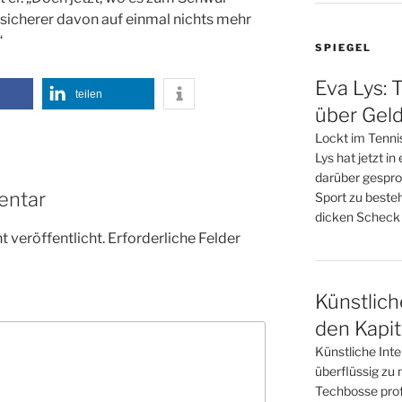
icherer davon auf einmal nichts mehr
“
SPIEGEL
Eva Lys: 
teilen
über Gel
Lockt im Tennis
Lys hat jetzt i
darüber gesproc
entar
Sport zu besteh
dicken Scheck
 veröffentlicht.
Erforderliche Felder
Künstliche
den Kapit
Künstliche Inte
überflüssig zu 
Techbosse profi