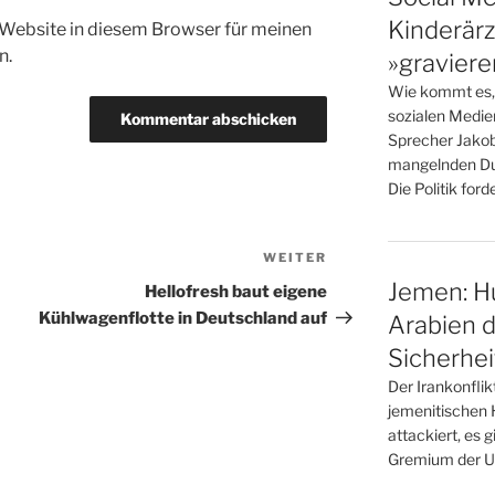
Kinderärz
Website in diesem Browser für meinen
n.
»gravier
Wie kommt es, 
sozialen Medie
Sprecher Jakob
mangelnden Dur
Die Politik for
WEITER
Nächster
Beitrag
Jemen: Hu
Hellofresh baut eigene
Kühlwagenflotte in Deutschland auf
Arabien d
Sicherhei
Der Irankonflik
jemenitischen 
attackiert, es 
Gremium der Uno