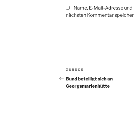
Name, E-Mail-Adresse und 
nächsten Kommentar speicher
Beitragsnavigation
Vorheriger
ZURÜCK
Beitrag
Bund beteiligt sich an
Georgsmarienhütte