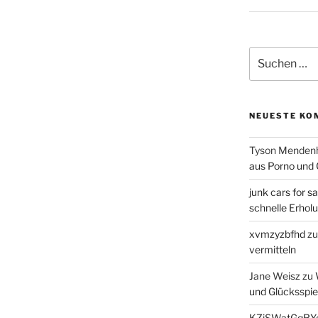
Suchen
nach:
NEUESTE KO
Tyson Mendenh
aus Porno und 
junk cars for sa
schnelle Erhol
xvmzyzbfhd
z
vermitteln
Jane Weisz
zu
und Glücksspie
KZiSWatGqRY