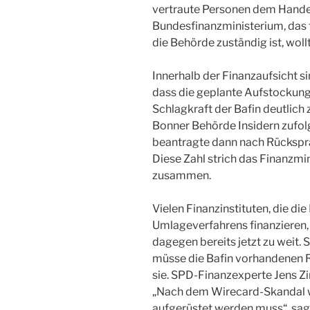
vertraute Personen dem Handel
Bundesfinanzministerium, das f
die Behörde zuständig ist, woll
Innerhalb der Finanzaufsicht si
dass die geplante Aufstockung 
Schlagkraft der Bafin deutlich 
Bonner Behörde Insidern zufolge
beantragte dann nach Rücksprac
Diese Zahl strich das Finanzm
zusammen.
Vielen Finanzinstituten, die di
Umlageverfahrens finanzieren,
dagegen bereits jetzt zu weit. 
müsse die Bafin vorhandenen R
sie. SPD-Finanzexperte Jens Z
„Nach dem Wirecard-Skandal war
aufgerüstet werden muss“, sagt