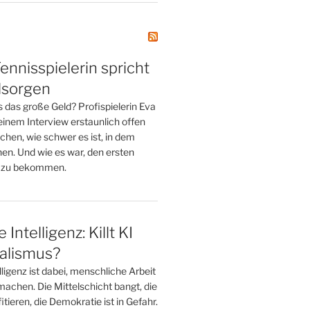
Tennisspielerin spricht
dsorgen
 das große Geld? Profispielerin Eva
n einem Interview erstaunlich offen
hen, wie schwer es ist, in dem
en. Und wie es war, den ersten
 zu bekommen.
 Intelligenz: Killt KI
alismus?
lligenz ist dabei, menschliche Arbeit
machen. Die Mittelschicht bangt, die
tieren, die Demokratie ist in Gefahr.