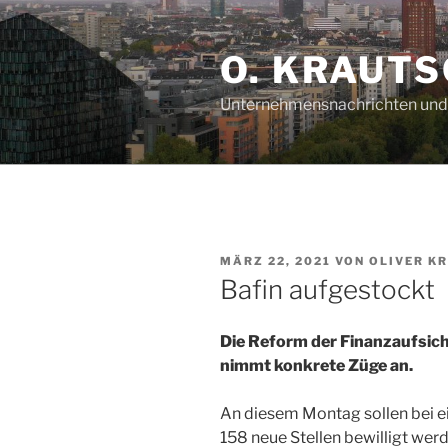
Zum
Inhalt
O. KRAUTS
springen
Unternehmensnachrichten und 
VERÖFFENTLICHT
MÄRZ 22, 2021
VON
OLIVER K
AM
Bafin aufgestockt
Die Reform der Finanzaufsic
nimmt konkrete Züge an.
An diesem Montag sollen bei e
158 neue Stellen bewilligt we