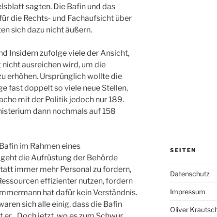
sblatt sagten. Die Bafin und das
ür die Rechts- und Fachaufsicht über
ten sich dazu nicht äußern.
nd Insidern zufolge viele der Ansicht,
nicht ausreichen wird, um die
zu erhöhen. Ursprünglich wollte die
 fast doppelt so viele neue Stellen,
he mit der Politik jedoch nur 189.
inisterium dann nochmals auf 158
e Bafin im Rahmen eines
SEITEN
 geht die Aufrüstung der Behörde
Statt immer mehr Personal zu fordern,
Datenschutz
essourcen effizienter nutzen, fordern
Impressum
immermann hat dafür kein Verständnis.
en sich alle einig, dass die Bafin
Oliver Krautsc
 er. „Doch jetzt, wo es zum Schwur