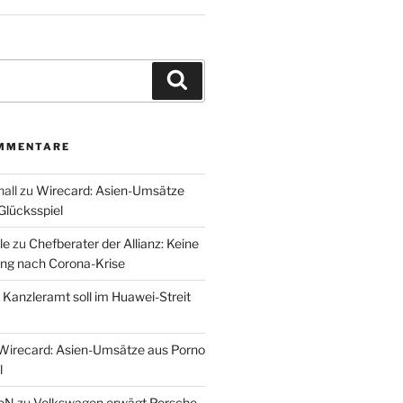
Suchen
MMENTARE
all
zu
Wirecard: Asien-Umsätze
Glücksspiel
le
zu
Chefberater der Allianz: Keine
ung nach Corona-Krise
u
Kanzleramt soll im Huawei-Streit
Wirecard: Asien-Umsätze aus Porno
l
eN
zu
Volkswagen erwägt Porsche-