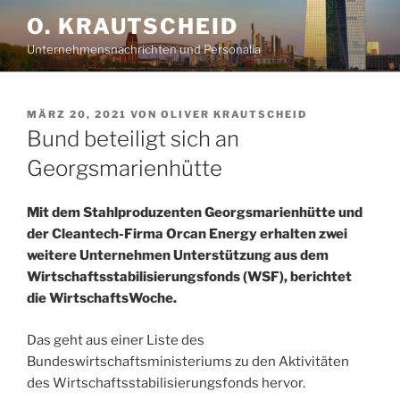
Zum
O. KRAUTSCHEID
Inhalt
Unternehmensnachrichten und Personalia
springen
VERÖFFENTLICHT
MÄRZ 20, 2021
VON
OLIVER KRAUTSCHEID
AM
Bund beteiligt sich an
Georgsmarienhütte
Mit dem Stahlproduzenten Georgsmarienhütte und
der Cleantech-Firma Orcan Energy erhalten zwei
weitere Unternehmen Unterstützung aus dem
Wirtschaftsstabilisierungsfond
s (WSF), berichtet
die WirtschaftsWoche.
Das geht aus einer Liste des
Bundeswirtschaftsministeriums zu den Aktivitäten
des Wirtschaftsstabilisierungsfond
s hervor.