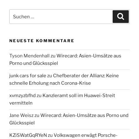
Suchen
Suche
nach:
NEUESTE KOMMENTARE
Tyson Mendenhall
zu
Wirecard: Asien-Umsätze aus
Porno und Glücksspiel
junk cars for sale
zu
Chefberater der Allianz: Keine
schnelle Erholung nach Corona-Krise
xvmzyzbfhd
zu
Kanzleramt soll im Huawei-Streit
vermitteln
Jane Weisz
zu
Wirecard: Asien-Umsätze aus Porno und
Glücksspiel
KZiSWatGqRYeN
zu
Volkswagen erwägt Porsche-