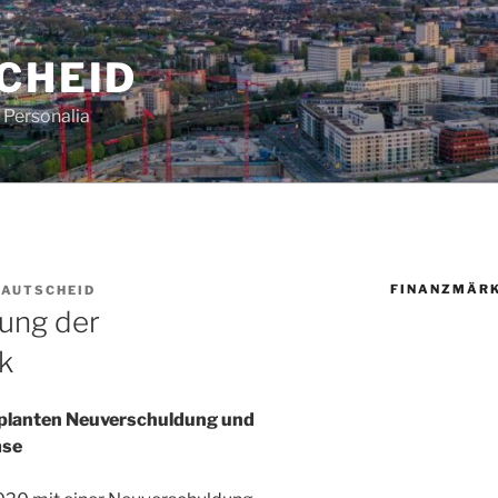
CHEID
Personalia
FINANZMÄR
RAUTSCHEID
rung der
k
eplanten Neuverschuldung und
mse