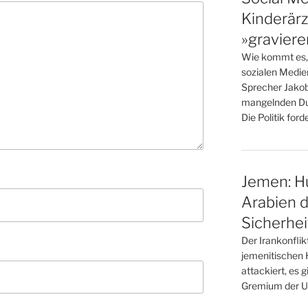
Kinderärz
»gravier
Wie kommt es, 
sozialen Medie
Sprecher Jakob
mangelnden Dur
Die Politik for
Jemen: Hu
Arabien d
Sicherhei
Der Irankonflik
jemenitischen 
attackiert, es 
Gremium der Uno