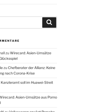
Suchen
MMENTARE
all
zu
Wirecard: Asien-Umsätze
Glücksspiel
le
zu
Chefberater der Allianz: Keine
ung nach Corona-Krise
u
Kanzleramt soll im Huawei-Streit
Wirecard: Asien-Umsätze aus Porno
l
eN
zu
Volkswagen erwägt Porsche-