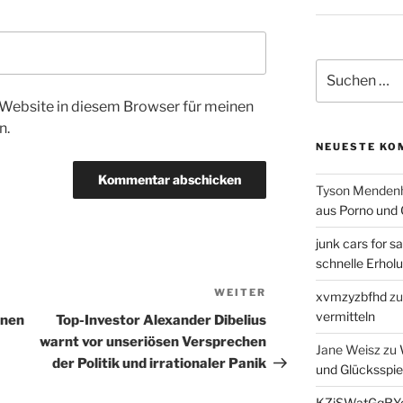
Suchen
nach:
Website in diesem Browser für meinen
n.
NEUESTE KO
Tyson Mendenh
aus Porno und 
junk cars for sa
schnelle Erhol
WEITER
Nächster
xvmzyzbfhd
z
Beitrag
vermitteln
nnen
Top-Investor Alexander Dibelius
warnt vor unseriösen Versprechen
Jane Weisz
zu
der Politik und irrationaler Panik
und Glücksspie
KZiSWatGqRY