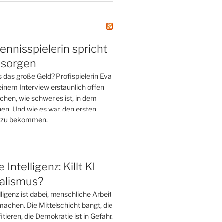
Tennisspielerin spricht
dsorgen
 das große Geld? Profispielerin Eva
n einem Interview erstaunlich offen
hen, wie schwer es ist, in dem
en. Und wie es war, den ersten
 zu bekommen.
 Intelligenz: Killt KI
alismus?
lligenz ist dabei, menschliche Arbeit
machen. Die Mittelschicht bangt, die
tieren, die Demokratie ist in Gefahr.