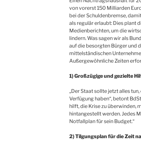
Einen Nachtragshaushalt für 2
von vorerst 150 Milliarden Eur
bei der Schuldenbremse, damit
als regulär erlaubt: Dies plant
Medienberichten, um die wirts
lindern. Was sagen wir als Bund
auf die besorgten Bürger und d
mittelständischen Unternehmer 
Außergewöhnliche Zeiten erf
1) Großzügige und gezielte Hi
„Der Staat sollte jetzt alles t
Verfügung haben“, betont BdSt-
hilft, die Krise zu überwinden
hintangestellt werden. Jedes M
Notfallplan für sein Budget.“
2) Tilgungsplan für die Zeit n