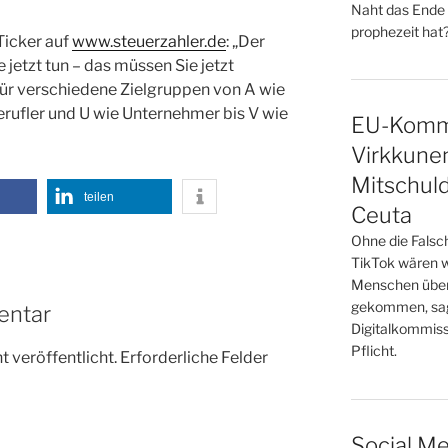
Naht das Ende 
prophezeit hat?
Ticker auf
www.steuerzahler.de
: „Der
 jetzt tun – das müssen Sie jetzt
 für verschiedene Zielgruppen von A wie
rufler und U wie Unternehmer bis V wie
EU-Kommi
Virkkunen
Mitschuld
teilen
Ceuta
Ohne die Falsc
TikTok wären 
Menschen über
gekommen, sag
entar
Digitalkommiss
Pflicht.
 veröffentlicht.
Erforderliche Felder
Social Me