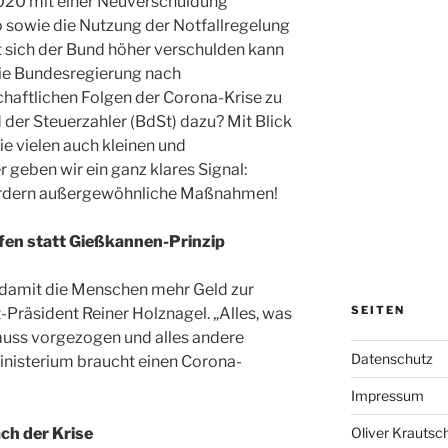
020 mit einer Neuverschuldung
o
sowie die Nutzung der Notfallregelung
 sich der Bund höher verschulden kann
 die Bundesregierung nach
chaftlichen Folgen der Corona-Krise zu
 der Steuerzahler (BdSt) dazu? Mit Blick
ie vielen auch kleinen und
geben wir ein ganz klares Signal:
ordern außergewöhnliche Maßnahmen!
lfen statt Gießkannen-Prinzip
un, damit die Menschen mehr Geld zur
SEITEN
Präsident Reiner Holznagel. „Alles, was
, muss vorgezogen und alles andere
Datenschutz
inisterium braucht einen Corona-
Impressum
Oliver Krautsc
ach der Krise