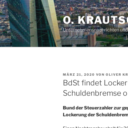
Zum
Inhalt
O. KRAUTS
springen
Unternehmensnachrichten und 
VERÖFFENTLICHT
MÄRZ 21, 2020
VON
OLIVER K
AM
BdSt findet Locke
Schuldenbremse o
Bund der Steuerzahler zur g
Lockerung der Schuldenbre