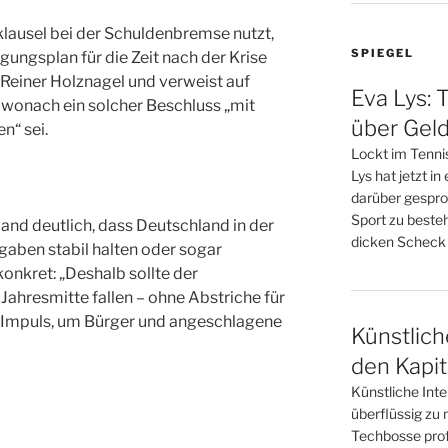
klausel bei der Schuldenbremse nutzt,
SPIEGEL
gungsplan für die Zeit nach der Krise
Reiner Holznagel und verweist auf
Eva Lys: 
 wonach ein solcher Beschluss „mit
über Gel
n“ sei.
Lockt im Tennis
Lys hat jetzt i
darüber gesproc
Sport zu besteh
and deutlich, dass Deutschland in der
dicken Scheck
gaben stabil halten oder sogar
konkret: „Deshalb sollte der
Jahresmitte fallen – ohne Abstriche für
er Impuls, um Bürger und angeschlagene
Künstliche
den Kapit
Künstliche Inte
überflüssig zu 
Techbosse profi