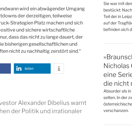
Sie war mit de
Irgendwann wird ein abwägender Umgang
bestückt: Nach
downs der derzeitigen, teilweise
Teil der in Le
ruck-Strategien Platz machen und sich
auf der Tragflä
befinden sich d
ositive und sichere wirtschaftliche
nur, dass das nicht zu lange dauert, der
ie bisherigen gesellschaftlichen und
en nicht zu nachhaltig zerstört sind.“
»Braunsc
Nicholas 
teilen
eine Seri
die nicht 
Absurder als i
selten. In der z
vestor Alexander Dibelius warnt
österreichische
en der Politik und irrationaler
verschanzen.