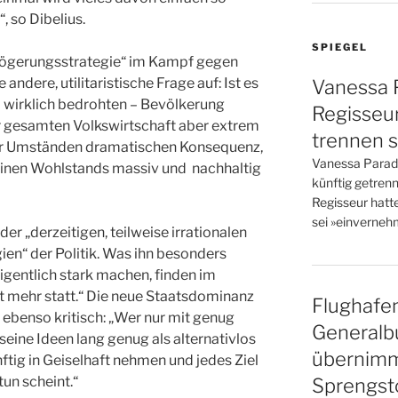
 so Dibelius.
SPIEGEL
zögerungsstrategie“ im Kampf gegen
ndere, utilitaristische Frage auf: Ist es
Vanessa P
 – wirklich bedrohten – Bevölkerung
Regisseu
r gesamten Volkswirtschaft aber extrem
trennen s
ter Umständen dramatischen Konsequenz,
Vanessa Parad
einen Wohlstands massiv und nachhaltig
künftig getren
Regisseur hatt
sei »einvernehm
der „derzeitigen, teilweise irrationalen
en“ der Politik. Was ihn besonders
eigentlich stark machen, finden im
t mehr statt.“ Die neue Staatsdominanz
Flughafen
ebenso kritisch: „Wer nur mit genug
Generalb
seine Ideen lang genug als alternativlos
übernimm
ftig in Geiselhaft nehmen und jedes Ziel
un scheint.“
Sprengst