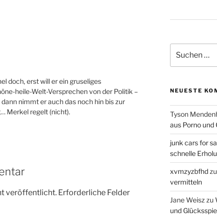
Suchen
nach:
 doch, erst will er ein gruseliges
NEUESTE KO
höne-heile-Welt-Versprechen von der Politik –
 dann nimmt er auch das noch hin bis zur
 Merkel regelt (nicht).
Tyson Mendenh
aus Porno und 
junk cars for sa
schnelle Erhol
entar
xvmzyzbfhd
z
vermitteln
 veröffentlicht.
Erforderliche Felder
Jane Weisz
zu
und Glücksspie