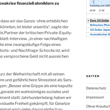
onakrise finanziell abmildern zu
, dass wir das Ganze ohne erheblichen
nnten, ist leider unseriös“, sagte der
als Partner der britischen Private-Equity-
blatt-Interview. „In einer nachhaltigen
die eine zwangsläufige Folge eines
ebots- und Nachfrage-Schocks ist, wird
das versprochene Geld nicht ausreichen
urz der Weltwirtschaft mit all seinen
SEITEN
e und gefährlichere Stresstest als Sars-
en: „Besser eine Grippe als eine kaputte
Datenschutz
 „gerade ein wahnsinniges soziales und
Impressum
iment statt: Jahrhundertelang haben wir
ividuelle Freiheit gekämpft, für Gesetze
Oliver Krautsc
inmal wird vieles davon einfach so