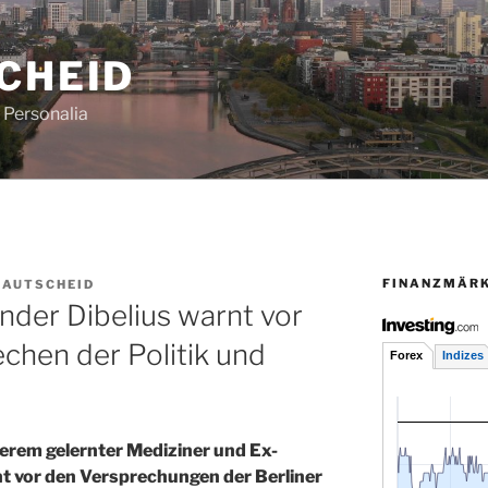
CHEID
Personalia
FINANZMÄR
RAUTSCHEID
nder Dibelius warnt vor
chen der Politik und
derem gelernter Mediziner und Ex-
 vor den Versprechungen der Berliner