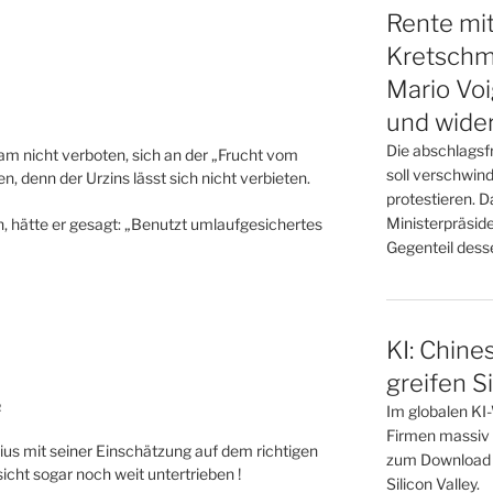
Rente mit
Kretschm
Mario Voi
und wide
Die abschlagsf
dam nicht verboten, sich an der „Frucht vom
soll verschwin
, denn der Urzins lässt sich nicht verbieten.
protestieren. D
Ministerpräsid
 hätte er gesagt: „Benutzt umlaufgesichertes
Gegenteil desse
KI: Chine
greifen Si
R
Im globalen KI
Firmen massiv a
ius mit seiner Einschätzung auf dem richtigen
zum Download in
nsicht sogar noch weit untertrieben !
Silicon Valley.