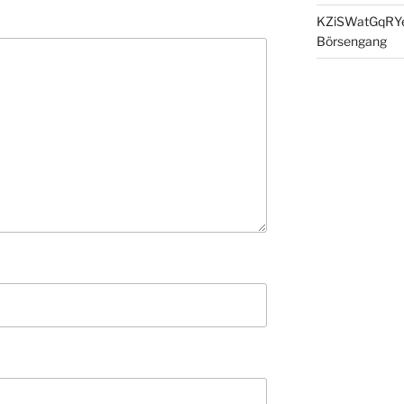
KZiSWatGqRY
Börsengang