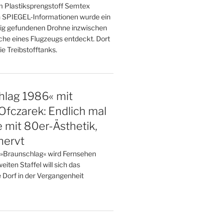
m Plastiksprengstoff Semtex
 SPIEGEL-Informationen wurde ein
ipzig gefundenen Drohne inzwischen
che eines Flugzeugs entdeckt. Dort
ie Treibstofftanks.
hlag 1986« mit
Ofczarek: Endlich mal
e mit 80er-Ästhetik,
nervt
n »Braunschlag« wird Fernsehen
weiten Staffel will sich das
 Dorf in der Vergangenheit