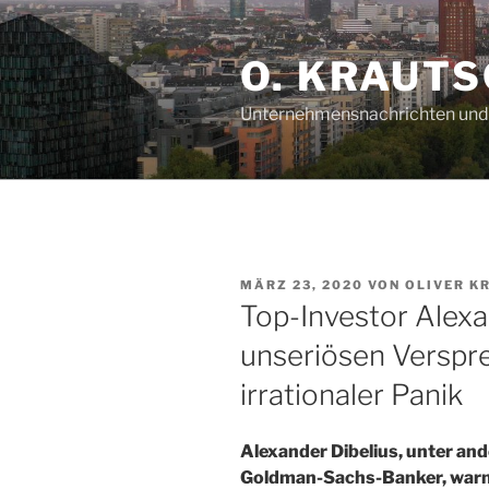
Zum
Inhalt
O. KRAUTS
springen
Unternehmensnachrichten und 
VERÖFFENTLICHT
MÄRZ 23, 2020
VON
OLIVER K
AM
Top-Investor Alexa
unseriösen Verspre
irrationaler Panik
Alexander Dibelius, unter an
Goldman-Sachs-Banker, warnt