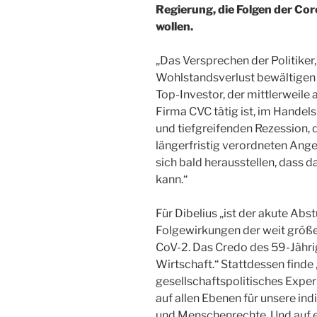
Regierung, die Folgen der Cor
wollen.
„Das Versprechen der Politiker
Wohlstandsverlust bewältigen kö
Top-Investor, der mittlerweile 
Firma CVC tätig ist, im Handels
und tiefgreifenden Rezession, 
längerfristig verordneten Ang
sich bald herausstellen, dass 
kann.“
Für Dibelius „ist der akute Abst
Folgewirkungen der weit größer
CoV-2. Das Credo des 59-Jährig
Wirtschaft.“ Stattdessen finde
gesellschaftspolitisches Exper
auf allen Ebenen für unsere ind
und Menschenrechte. Und auf e