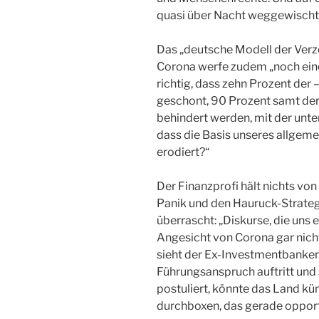
quasi über Nacht weggewischt“,
Das „deutsche Modell der Ver
Corona werfe zudem „noch eine a
richtig, dass zehn Prozent der
geschont, 90 Prozent samt de
behindert werden, mit der un
dass die Basis unseres allgem
erodiert?“
Der Finanzprofi hält nichts von 
Panik und den Hauruck-Strategi
überrascht: „Diskurse, die uns 
Angesicht von Corona gar nich
sieht der Ex-Investmentbanker 
Führungsanspruch auftritt und 
postuliert, könnte das Land kün
durchboxen, das gerade opport