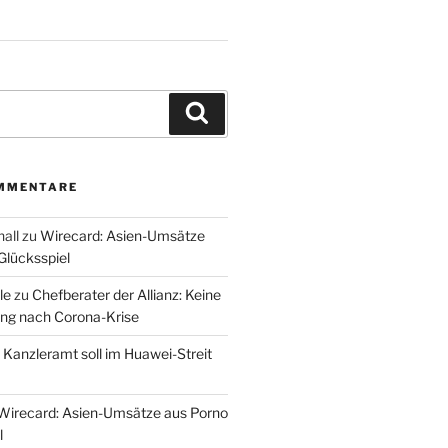
Suchen
MMENTARE
all
zu
Wirecard: Asien-Umsätze
Glücksspiel
le
zu
Chefberater der Allianz: Keine
ung nach Corona-Krise
u
Kanzleramt soll im Huawei-Streit
Wirecard: Asien-Umsätze aus Porno
l