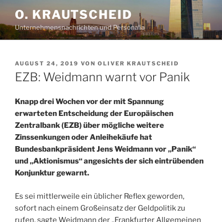
Zum
O. KRAUTSCHEID
Inhalt
Unternehmensnachrichten und Personalia
springen
VERÖFFENTLICHT
AUGUST 24, 2019
VON
OLIVER KRAUTSCHEID
AM
EZB: Weidmann warnt vor Panik
Knapp drei Wochen vor der mit Spannung
erwarteten Entscheidung der Europäischen
Zentralbank (EZB) über mögliche weitere
Zinssenkungen oder Anleihekäufe hat
Bundesbankpräsident Jens Weidmann vor „Panik“
und „Aktionismus“ angesichts der sich eintrübenden
Konjunktur gewarnt.
Es sei mittlerweile ein üblicher Reflex geworden,
sofort nach einem Großeinsatz der Geldpolitik zu
rufen, sagte Weidmann der „Frankfurter Allgemeinen