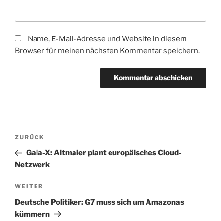
Name, E-Mail-Adresse und Website in diesem
Browser für meinen nächsten Kommentar speichern.
Beitragsnavigation
Vorheriger
ZURÜCK
Beitrag
Gaia-X: Altmaier plant europäisches Cloud-
Netzwerk
Nächster
WEITER
Beitrag
Deutsche Politiker: G7 muss sich um Amazonas
kümmern