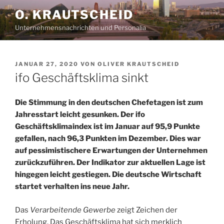
Zum
O. KRAUTSCHEID
Inhalt
Unternehmensnachrichten und Personalia
springen
VERÖFFENTLICHT
JANUAR 27, 2020
VON
OLIVER KRAUTSCHEID
AM
ifo Geschäftsklima sinkt
Die Stimmung in den deutschen Chefetagen ist zum
Jahresstart leicht gesunken. Der ifo
Geschäftsklimaindex ist im Januar auf 95,9 Punkte
gefallen, nach 96,3 Punkten im Dezember. Dies war
auf pessimistischere Erwartungen der Unternehmen
zurückzuführen. Der Indikator zur aktuellen Lage ist
hingegen leicht gestiegen. Die deutsche Wirtschaft
startet verhalten ins neue Jahr.
Das
Verarbeitende Gewerbe
zeigt Zeichen der
Erholung. Das Geschäftsklima hat sich merklich