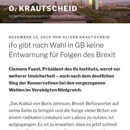
Zum
O. KRAUTSCHEID
Inhalt
Unternehmensnachrichten und Personalia
springen
VERÖFFENTLICHT
DEZEMBER 13, 2019
VON
OLIVER KRAUTSCHEID
AM
ifo gibt nach Wahl in GB keine
Entwarnung für Folgen des Brexit
Clemens Fuest, Präsident des ifo Instituts, warnt vor
weiterer Unsicherheit – auch nach dem deutlichen
Sieg der Konservativen bei den vorgezogenen
Wahlen im Vereinigten Königreich.
„Das Kalkül von Boris Johnson, Brexit-Befürworter auf
seine Seite zu bringen und die Sorge vieler Briten vor
einem radikalen Linkskurs von Labour zu nutzen, ist
aufgegangen. Es ist zu erwarten, dass es jetzt schnell