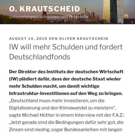
Zum
O. KRAUTSCHEID
Inhalt
Unternehmensnachrichten und Personalia
springen
VERÖFFENTLICHT
AUGUST 14, 2019
VON
OLIVER KRAUTSCHEID
AM
IW will mehr Schulden und fordert
Deutschlandfonds
Der Direktor des Instituts der deutschen Wirtschaft
(IW) plädiert dafür, dass der deutsche Staat wieder
mehr Schulden macht, um damit wichtige
Infrastruktur-Investitionen auf den Weg zu bringen.
„Deutschland muss mehr investieren, um die
Digitalisierung und den Klimawandel zu meistern“,
sagte Michael Hüther in einem Interview mit der F.A.Z.:
„Jetzt gerade sind die Bedingungen dafür sehr gut, die
Zinsen sind niedrig, sogar Bundesanleihen mit langen