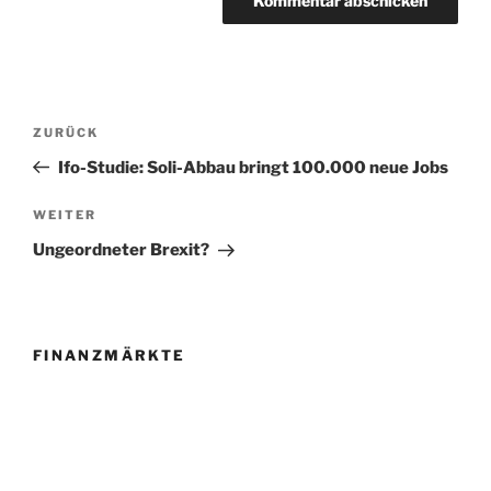
Beitragsnavigation
Vorheriger
ZURÜCK
Beitrag
Ifo-Studie: Soli-Abbau bringt 100.000 neue Jobs
Nächster
WEITER
Beitrag
Ungeordneter Brexit?
FINANZMÄRKTE