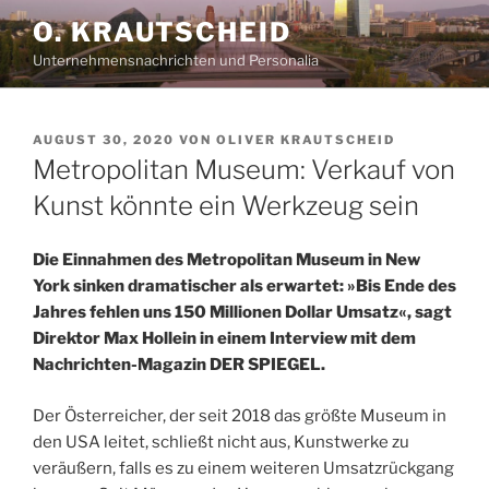
Zum
O. KRAUTSCHEID
Inhalt
Unternehmensnachrichten und Personalia
springen
VERÖFFENTLICHT
AUGUST 30, 2020
VON
OLIVER KRAUTSCHEID
AM
Metropolitan Museum: Verkauf von
Kunst könnte ein Werkzeug sein
Die Einnahmen des Metropolitan Museum in New
York sinken dramatischer als erwartet: »Bis Ende des
Jahres fehlen uns 150 Millionen Dollar Umsatz«, sagt
Direktor Max Hollein in einem Interview mit dem
Nachrichten-Magazin DER SPIEGEL.
Der Österreicher, der seit 2018 das größte Museum in
den USA leitet, schließt nicht aus, Kunstwerke zu
veräußern, falls es zu einem weiteren Umsatzrückgang