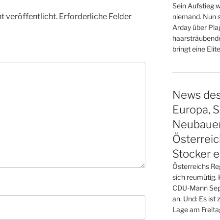
Sein Aufstieg w
 veröffentlicht.
Erforderliche Felder
niemand. Nun s
Arday über Pla
haarsträubende
bringt eine Elit
News des 
Europa, S
Neubauer 
Österreic
Stocker e
Österreichs Re
sich reumütig.
CDU-Mann Sepp 
an. Und: Es ist 
Lage am Freita