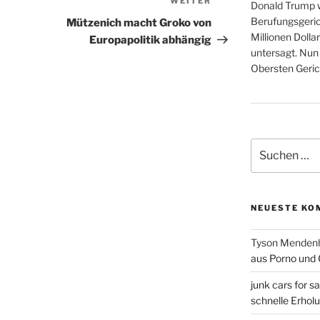
WEITER
Nächster
Donald Trump wi
Beitrag
Berufungsgeric
Mützenich macht Groko von
Millionen Doll
Europapolitik abhängig
untersagt. Nun
Obersten Geri
Suchen
nach:
NEUESTE KO
Tyson Mendenh
aus Porno und 
junk cars for sa
schnelle Erhol