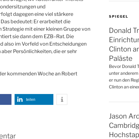
Sondersitzungen und
folgt dagegen eine viel stärkere
SPIEGEL
 Das bedeutet: Er erarbeitet die
 Strategie mit einer kleinen Gruppe von
Donald T
ntiert sie dann dem EZB–Rat. Die
Einrichtun
d also im Vorfeld von Entscheidungen
Clinton 
 aber Persönlichkeiten, die er sehr
Paläste
Bevor Donald T
unter anderem 
n der kommenden Woche an Robert
er nun den Regie
Clinton an eine
teilen
Jason Arda
Cambridg
Hochstapl
entar