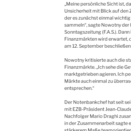
„Meine persönliche Sicht ist, da
Unsicherheit mit Blick auf den 
der es zunächst einmal wichtig 
sammeln“, sagte Nowotny der 
Sonntagszeitung (F.A.S.). Dan
Finanzmärkten wird erwartet, d
am 12. September beschließen w
Nowotny kritisierte auch die st
Finanzmärkte. „Ich sehe die Ge
marktgetrieben agieren. Ich per
Märkte auch einmal zu überras
entsprechen.“
Der Notenbankchef hat seit se
mit EZB-Präsident Jean-Claude
Nachfolger Mario Draghi zusa
in der Zusammenarbeit sagte er d
stärkerem Maße teamorientiert 