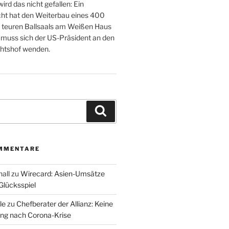
rd das nicht gefallen: Ein
ht hat den Weiterbau eines 400
ar teuren Ballsaals am Weißen Haus
 muss sich der US-Präsident an den
chtshof wenden.
Suchen
MMENTARE
all
zu
Wirecard: Asien-Umsätze
Glücksspiel
le
zu
Chefberater der Allianz: Keine
ung nach Corona-Krise