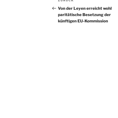
Vorheriger
ZURÜCK
Beitrag
Von der Leyen erreicht wohl
paritätische Besetzung der
künftigen EU-Kommission