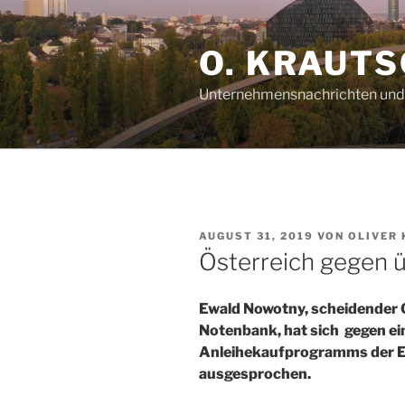
Zum
Inhalt
O. KRAUTS
springen
Unternehmensnachrichten und 
VERÖFFENTLICHT
AUGUST 31, 2019
VON
OLIVER
AM
Österreich gegen ü
Ewald Nowotny, scheidender 
Notenbank, hat sich gegen e
Anleihekaufprogramms der E
ausgesprochen.