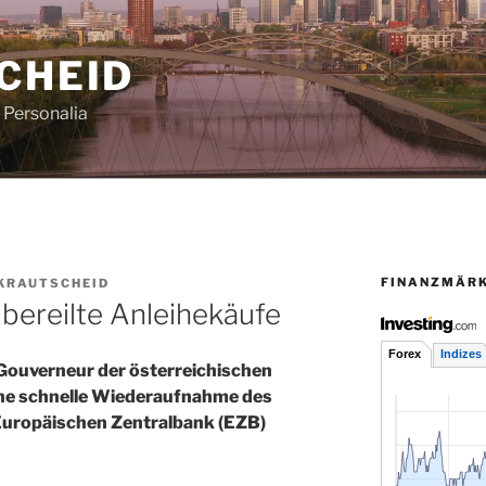
CHEID
Personalia
FINANZMÄR
 KRAUTSCHEID
bereilte Anleihekäufe
Gouverneur der österreichischen
ine schnelle Wiederaufnahme des
uropäischen Zentralbank (EZB)