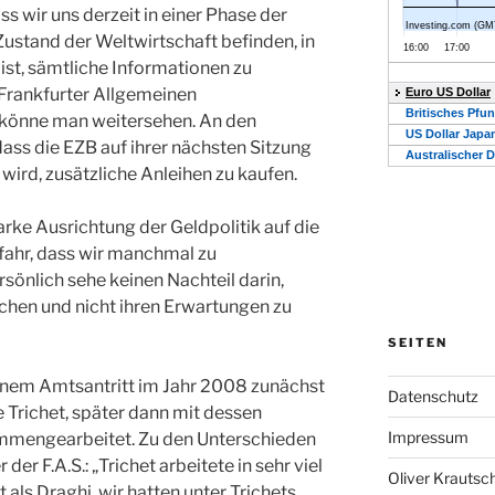
ss wir uns derzeit in einer Phase der
Zustand der Weltwirtschaft befinden, in
ist, sämtliche Informationen zu
Frankfurter Allgemeinen
n könne man weitersehen. An den
ass die EZB auf ihrer nächsten Sitzung
ird, zusätzliche Anleihen zu kaufen.
arke Ausrichtung der Geldpolitik auf die
fahr, dass wir manchmal zu
sönlich sehe keinen Nachteil darin,
chen und nicht ihren Erwartungen zu
SEITEN
inem Amtsantritt im Jahr 2008 zunächst
Datenschutz
 Trichet, später dann mit dessen
Impressum
mmengearbeitet. Zu den Unterschieden
er F.A.S.: „Trichet arbeitete in sehr viel
Oliver Krautsc
als Draghi, wir hatten unter Trichets