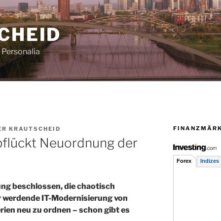
CHEID
Personalia
FINANZMÄR
ER KRAUTSCHEID
flückt Neuordnung der
ng beschlossen, die chaotisch
 werdende IT-Moder­nisierung von
ien neu zu ordnen – schon gibt es