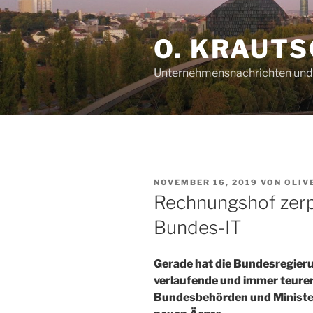
Zum
Inhalt
O. KRAUTS
springen
Unternehmensnachrichten und 
VERÖFFENTLICHT
NOVEMBER 16, 2019
VON
OLIV
AM
Rechnungshof zerp
Bundes-IT
Gerade hat die Bundesregieru
verlaufende und immer teurer
Bundesbehörden und Minister