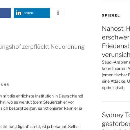
teilen
SPIEGEL
Nahost: H
erschwer
Frieden
ungshof zerpflückt Neuordnung
verunsich
Saudi-Arabien 
koordinierten A
jemenitischer R
eine Attacke. 
. UHR
optimistisch.
mit die ehrlichste Institution in Deutschland!
ahin, wo es wehtut (dem Steuerzahler vor
 sich besorgt zeigen, sanktionieren kann er ja
Sydney T
gestorbe
ht für „Digital“ steht, ist ja bekannt. Selbst