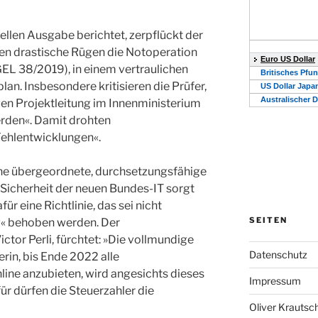
ellen Ausgabe berichtet, zerpflückt der
n drastische Rügen die Notopera­tion
L 38/2019), in einem vertrau­lichen
an. Ins­besondere kritisieren die Prüfer,
en Projektleitung im Innen­ministerium
werden«. Damit drohten
hlentwicklungen«.
ne übergeordnete, durchsetzungsfähige
 Sicherheit der neuen Bundes-IT sorgt
ür eine Richtlinie, das sei nicht
SEITEN
« behoben werden. Der
ctor Perli, fürchtet: »Die vollmundige
Datenschutz
in, bis Ende 2022 alle
ine anzubieten, wird angesichts dieses
Impressum
für dürfen die Steuerzahler die
Oliver Krautsc