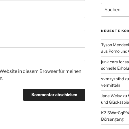
Suchen
nach:
NEUESTE KO
Tyson Mendenh
aus Porno und 
junk cars for sa
schnelle Erhol
Website in diesem Browser für meinen
n.
xvmzyzbfhd
z
vermitteln
Jane Weisz
zu
und Glücksspie
KZiSWatGqRY
Börsengang