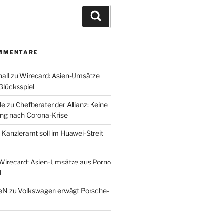
Suchen
MMENTARE
all
zu
Wirecard: Asien-Umsätze
Glücksspiel
le
zu
Chefberater der Allianz: Keine
ung nach Corona-Krise
u
Kanzleramt soll im Huawei-Streit
Wirecard: Asien-Umsätze aus Porno
l
eN
zu
Volkswagen erwägt Porsche-