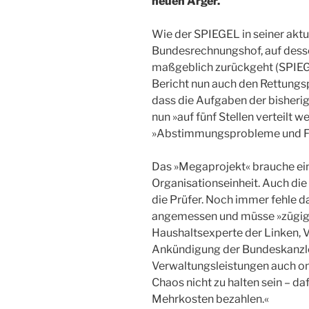
neuen Ärger.
Wie der SPIEGEL in seiner aktu
Bundesrechnungshof, auf desse
maßgeblich zurückgeht (SPIEGE
Bericht nun auch den Rettungspl
dass die Aufgaben der bisherig
nun »auf fünf Stellen verteilt 
»Abstimmungsprobleme und Fe
Das »Megaprojekt« brauche ei
Organisationseinheit. Auch die
die Prüfer. Noch immer fehle daf
angemessen und müsse »zügig
Haushaltsexperte der Linken, Vi
Ankündigung der Bundeskanzler
Verwaltungsleistungen auch onl
Chaos nicht zu halten sein – da
Mehrkosten bezahlen.«