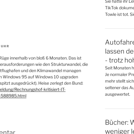
Sie hatte ihr L
TikTok dokumen
Towle ist tot. S
Autofahre
. UHR
lassen d
!) Rüge innerhalb von bloß 6 Monaten. Das ist
- trotz ho
e Herausforderungen wie den Strukturwandel, die
Seit Monaten hä
tadtflughafen und den Klimawandel managen
Je normaler Pr
 von Windows 95 auf Windows 10 upgraden
mehr stellt sic
pitzt ausgedrückt). Heise zerlegt den Bund:
seltener das A
ldung/Rechnungshof-kritisiert-IT-
ausgewertet.
4588985.html
Bücher: 
weniger 
entar