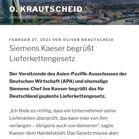
Zum
O. KRAUTSCHEID
Inhalt
Unternehmensnachrichten und Personalia
springen
VERÖFFENTLICHT
FEBRUAR 27, 2021
VON
OLIVER KRAUTSCHEID
AM
Siemens Kaeser begrüßt
Lieferkettengesetz
Der Vorsitzende des Asien-Pazifik-Ausschusses der
Deutschen Wirtschaft (APA) und ehemalige
Siemens-Chef Joe Kaeser begrüßt das für
Deutschland geplante Lieferkettengesetz.
„Ich finde es richtig, dass ein Unternehmen seine
Lieferanten überprüft, das kann man von ihm
verlangen – übrigens auch von kleineren“, sagte
Kaeser dem Handelsblatt. Das Gesetz müsse aber