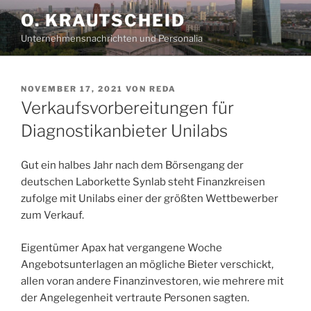
Zum
O. KRAUTSCHEID
Inhalt
Unternehmensnachrichten und Personalia
springen
VERÖFFENTLICHT
NOVEMBER 17, 2021
VON
REDA
AM
Verkaufsvorbereitungen für
Diagnostikanbieter Unilabs
Gut ein halbes Jahr nach dem Börsengang der
deutschen Laborkette Synlab steht Finanzkreisen
zufolge mit Unilabs einer der größten Wettbewerber
zum Verkauf.
Eigentümer Apax hat vergangene Woche
Angebotsunterlagen an mögliche Bieter verschickt,
allen voran andere Finanzinvestoren, wie mehrere mit
der Angelegenheit vertraute Personen sagten.