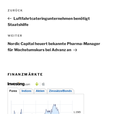
Beitragsnavigation
Vorheriger
ZURÜCK
Beitrag
Luftfahrtcateringunternehmen benötigt
Staatshilfe
Nächster
WEITER
Beitrag
Nordic Capital heuert bekannte Pharma-Manager
für Wachstumskurs bei Advanz an
FINANZMÄRKTE