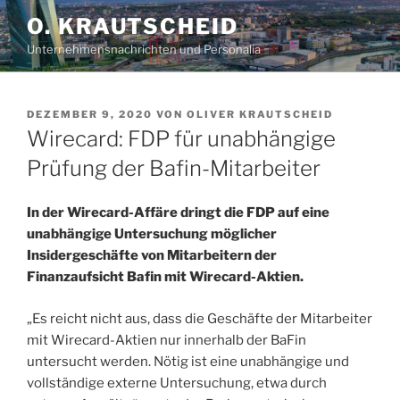
Zum
O. KRAUTSCHEID
Inhalt
Unternehmensnachrichten und Personalia
springen
VERÖFFENTLICHT
DEZEMBER 9, 2020
VON
OLIVER KRAUTSCHEID
AM
Wirecard: FDP für unabhängige
Prüfung der Bafin-Mitarbeiter
In der Wirecard-Affäre dringt die FDP auf eine
unabhängige Untersuchung möglicher
Insidergeschäfte von Mitarbeitern der
Finanzaufsicht Bafin mit Wirecard-Aktien.
„Es reicht nicht aus, dass die Geschäfte der Mitarbeiter
mit Wirecard-Aktien nur innerhalb der BaFin
untersucht werden. Nötig ist eine unabhängige und
vollständige externe Untersuchung, etwa durch