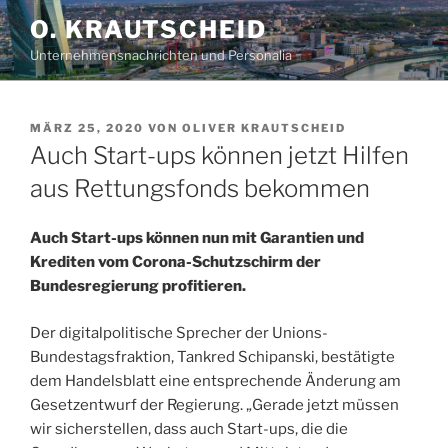
Zum
O. KRAUTSCHEID
Inhalt
Unternehmensnachrichten und Personalia
springen
VERÖFFENTLICHT
MÄRZ 25, 2020
VON
OLIVER KRAUTSCHEID
AM
Auch Start-ups können jetzt Hilfen
aus Rettungsfonds bekommen
Auch Start-ups können nun mit Garantien und
Krediten vom Corona-Schutzschirm der
Bundesregierung profitieren.
Der digitalpolitische Sprecher der Unions-
Bundestagsfraktion, Tankred Schipanski, bestätigte
dem Handelsblatt eine entsprechende Änderung am
Gesetzentwurf der Regierung. „Gerade jetzt müssen
wir sicherstellen, dass auch Start-ups, die die