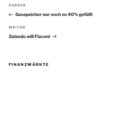
Beitragsnavigation
Vorheriger
ZURÜCK
Beitrag
Gasspeicher nur noch zu 40% gefüllt
Nächster
WEITER
Beitrag
Zalando will Flaconi
FINANZMÄRKTE