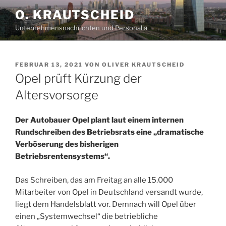
Zum
O. KRAUTSCHEID
Inhalt
Unternehmensnachrichten und Personalia
springen
VERÖFFENTLICHT
FEBRUAR 13, 2021
VON
OLIVER KRAUTSCHEID
AM
Opel prüft Kürzung der
Altersvorsorge
Der Autobauer Opel plant laut einem internen
Rundschreiben des Betriebsrats eine „dramatische
Verböserung des bisherigen
Betriebsrentensystems“.
Das Schreiben, das am Freitag an alle 15.000
Mitarbeiter von Opel in Deutschland versandt wurde,
liegt dem Handelsblatt vor. Demnach will Opel über
einen „Systemwechsel“ die betriebliche