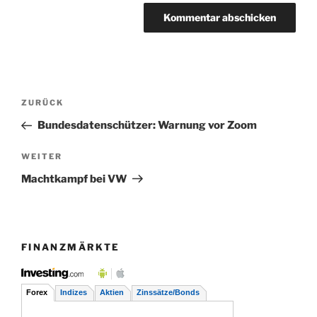
Beitragsnavigation
Vorheriger
ZURÜCK
Beitrag
Bundesdatenschützer: Warnung vor Zoom
Nächster
WEITER
Beitrag
Machtkampf bei VW
FINANZMÄRKTE