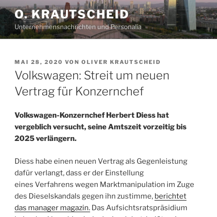
Zum
O. KRAUTSCHEID
Inhalt
Unternehmensnachrichten und Personalia
springen
VERÖFFENTLICHT
MAI 28, 2020
VON
OLIVER KRAUTSCHEID
AM
Volkswagen: Streit um neuen
Vertrag für Konzernchef
Volkswagen-Konzernchef Herbert Diess hat
vergeblich versucht, seine Amtszeit vorzeitig bis
2025 verlängern.
Diess habe einen neuen Vertrag als Gegenleistung
dafür verlangt, dass er der Einstellung
eines Verfahrens wegen Marktmanipulation im Zuge
des Dieselskandals gegen ihn zustimme,
berichtet
das manager magazin.
Das Aufsichtsratspräsidium